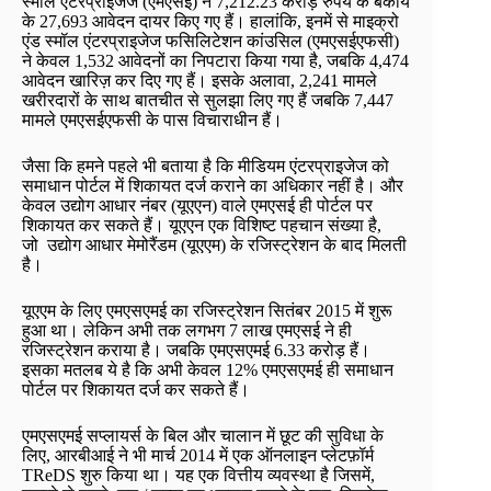
स्मॉल एंटरप्राइजेज (एमएसई) ने 7,212.23 करोड़ रुपये के बकाये
के 27,693 आवेदन दायर किए गए हैं। हालांकि, इनमें से माइक्रो
एंड स्मॉल एंटरप्राइजेज फसिलिटेशन कांउसिल (एमएसईएफसी)
ने केवल 1,532 आवेदनों का निपटारा किया गया है, जबकि 4,474
आवेदन खारिज़ कर दिए गए हैं। इसके अलावा, 2,241 मामले
खरीरदारों के साथ बातचीत से सुलझा लिए गए हैं जबकि 7,447
मामले एमएसईएफसी के पास विचाराधीन हैं।
जैसा कि हमने पहले भी बताया है कि मीडियम एंटरप्राइजेज को
समाधान पोर्टल में शिकायत दर्ज कराने का अधिकार नहीं है। और
केवल उद्योग आधार नंबर (यूएएन) वाले एमएसई ही पोर्टल पर
शिकायत कर सकते हैं। यूएएन एक विशिष्ट पहचान संख्या है,
जो उद्योग आधार मेमोरैंडम (यूएएम) के रजिस्ट्रेशन के बाद मिलती
है।
यूएएम के लिए एमएसएमई का रजिस्ट्रेशन सितंबर 2015 में शुरू
हुआ था। लेकिन अभी तक लगभग 7 लाख एमएसई ने ही
रजिस्ट्रेशन कराया है। जबकि एमएसएमई 6.33 करोड़ हैं।
इसका मतलब ये है कि अभी केवल 12% एमएसएमई ही समाधान
पोर्टल पर शिकायत दर्ज कर सकते हैं।
एमएसएमई सप्लायर्स के बिल और चालान में छूट की सुविधा के
लिए, आरबीआई ने भी मार्च 2014 में एक ऑनलाइन प्लेटफ़ॉर्म
TReDS शुरु किया था। यह एक वित्तीय व्यवस्था है जिसमें,