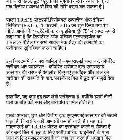
बकाये से पहले, छूट / शुल्क का भुगतान करने के बाद, विक्रेता
एक वित्तीय मध्यस्थ से बिल की राशि वसूल कर सकता है।
पहला TReDS प्लेटफ़ॉर्म,रिसीवबल एक्सचेंज ऑफ़ इंडिया
लिमिटेड (RXIL), 26 फरवरी, 2016 को शुरु किया गया था।
नीति आयोग के ‘स्ट्रैटेजी फॉर न्यू इंडिया @ 75’ में स्पष्ट रूप से
कहा गया है कि डिपार्टमेंट ऑफ पब्लिक एंटरप्राइजेज को
TReDS पोर्टल पर सभी सार्वजनिक क्षेत्र की इकाइयों का
पंजीकरण सुनिश्चित करना चाहिए।
इस सिस्टम में तीन पक्ष शामिल हैं – एमएसएमई सप्लायर, कॉर्पोरेट
खरीदार और फाइनेंसर। कॉर्पोरेट खरीदार द्वारा एमएसएमई
सप्लायर की तरफ़ से अपलोड किए गए इनवॉइस और बिल को
ख़रीदार की सहमति के बाद, फाइनेंसर बिल में छूट को मंज़ूरी देता
है।
हालांकि, यह कुछ हद तक लंबी प्रक्रिया है, क्योंकि इसमें तीनों
पक्षों के बीच कई स्तर और बातचीत शामिल होती है।
इसके अलावा, छूट और वित्तीय ख़र्च एमएसएमई सप्लायर को उठाने
पड़ते हैं, जिससे उनकी आमदनी कम हो जाती है। यह कई
एमएसएमई को TReDS पोर्टल का इस्तेमाल करने से रोकता है
और उन्हें बिल में छूट के लिए अनौपचारिक फाइनेंसरों के पास
जाने के लिए मजबूर करता है जो जहां उसे तुरंत ही भुगतान मिल