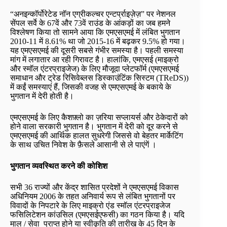
“अनइन्कॉर्पोरेटेड नॉन एग्रीकल्चर एन्टर्प्राइज़ेज़” पर नेशनल
सेंपल सर्वे के 67वें और 73वें राउंड के आंकड़ों का जब हमने
विश्लेषण किया तो सामने आया कि एमएसएमई में लंबित भुगतान
2010-11 में 8.61% था जो 2015-16 में बढ़कर 9.5% हो गया।
यह एमएसएमई की दूसरी सबसे गंभीर समस्या है। पहली समस्या
मांग में लगातार आ रही गिरावट है। हालांकि, एमएसई (माइक्रो
और स्मॉल एंटरप्राइजेज) के लिए मौजूदा प्लेटफॉर्म (एमएसएमई
समाधान और ट्रेड रिसिवेब्लस डिस्काउंटिंक सिस्टम (TReDS))
में कईं समस्याएं हैं, जिसकी वजह से एमएसएमई के बकाये के
भुगतान में देरी होती है।
एमएसएमई के लिए कैशफ़्लो का ज़रिया सप्लायर्स और ठेकेदारों को
होने वाला सरकारी भुगतान है। भुगतान में देरी को दूर करने से
एमएसएमई की आर्थिक हालत सुधरेगी जिससे वो बेहतर मार्केटिंग
के साथ उचित निवेश के फ़ैसले आसानी से ले पाएंगें ।
भुगतान व्यवस्थित करने की कोशिश
सभी 36 राज्यों और केंद्र शासित प्रदेशों ने एमएसएमई विकास
अधिनियम 2006 के तहत अनिवार्य रूप से लंबित भुगतानों पर
विवादों के निपटारे के लिए माइक्रो एंड स्मॉल एंटरप्राइजेज
फसिलिटेशन कांउसिल (एमएसईएफसी) का गठन किया है। यदि
माल / सेवा प्राप्त होने या स्वीकृति की तारीख के 45 दिन के