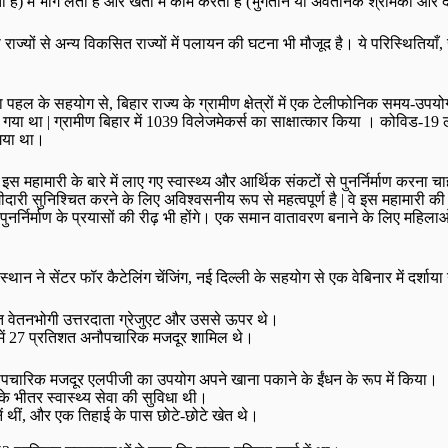
ैं) में भाग लेती हैं और खेतों में काम करती हैं (भुगतान या अवैतनिक श्रमिकों और द
ज्यों से अन्य विकसित राज्यों में पलायन की घटना भी मौजूद है। ये परिस्थितिय
मा पहल के सहयोग से, बिहार राज्य के ग्रामीण क्षेत्रों में एक टेलीफोनिक समय-उपयोग
था | ग्रामीण बिहार में 1039 विलेजमेकर्स का साक्षात्कार किया । कोविड-19 
 गया था।
ामारी के बारे में लाए गए स्वास्थ्य और आर्थिक संकटों से पुनर्निर्माण करना चाहते 
दारी सुनिश्चित करने के लिए अविश्वसनीय रूप से महत्वपूर्ण है | वे इस महामारी की
ुनर्निर्माण के प्रयासों की रीढ़ भी होंगे। एक समान वातावरण बनाने के लिए महिलाओं
्थान ने सेंटर फॉर कैटेलिंग चेंजिंग, नई दिल्ली के सहयोग से एक वेबिनार में दर्शाय
शत वेतनभोगी उत्तरदाता ग्रेजुएट और उससे ऊपर थे।
समें 27 प्रतिशत अनौपचारिक मजदूर शामिल थे।
पचारिक मजदूर एलपीजी का उपयोग अपने खाना पकाने के ईंधन के रूप में किया।
 भीतर स्वास्थ्य सेवा की सुविधा थी।
ं थीं, और एक तिहाई के पास छोटे-छोटे खेत थे।