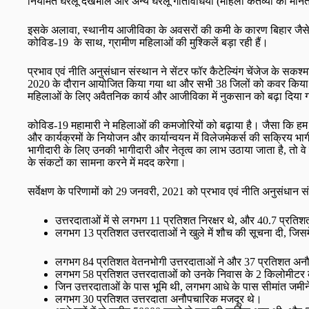
नियमित घरेलू देखभाल और अन्य घरेलू गतिविधियों (महिला कर्तव्यों को मानती ह
इसके अलावा, स्थानीय आजीविका के अवसरों की कमी के कारण बिहार जैसे रा
कोविड-19 के साथ, ग्रामीण महिलाओं की मुश्किलें बड़ा रही हैं।
प्रभाव एवं नीति अनुसंधान संस्थान ने सेंटर फॉर कैटेल्यिंग चेंजेज के सकश्
2020 के दौरान आयोजित किया गया था और सभी 38 जिलों को कवर किया गया 
महिलाओं के लिए अवैतनिक कार्य और आजीविका में नुकसान को बढ़ा दिया
कोविड-19 महामारी ने महिलाओं की कमजोरियों को बढ़ाया है। जैसा कि हम इस मह
और कार्यक्रमों के नियोजन और कार्यान्वयन में विलेजमेकर्स की सक्रिय भागी
भागीदारी के लिए उनकी भागीदारी और नेतृत्व का लाभ उठाया जाता है, तो वे प
के संकटों का सामना करने में मदद करेगा।
सर्वेक्षण के परिणामों को 29 जनवरी, 2021 को प्रभाव एवं नीति अनुसंधान संस
उत्तरदाताओं में से लगभग 11 प्रतिशत निरक्षर थे, और 40.7 प्रति
लगभग 13 प्रतिशत उत्तरदाताओं ने खुले में शौच की सूचना दी, जि
लगभग 84 प्रतिशत वेतनभोगी उत्तरदाताओं ने और 37 प्रतिशत अनौ
लगभग 58 प्रतिशत उत्तरदाताओं को उनके निवास के 2 किलोमीटर के
जिन उत्तरदाताओं के पास भूमि थी, लगभग आधे के पास सीमांत जमीने
लगभग 30 प्रतिशत उत्तरदाता अनौपचारिक मजदूर थे।