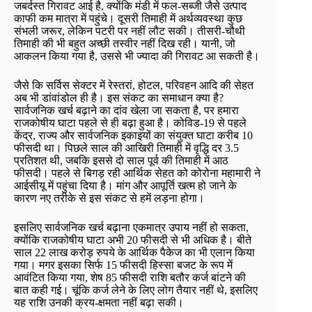
जबर्दस्त गिरावट आई है, क्योंकि मंडी में फल-सब्जी जैसे उत्पाद
काफी कम मात्रा में पहुंचे। दूसरी तिमाही में अर्थव्यवस्था कुछ
संभली जरूर, लेकिन पटरी पर नहीं लौट सकी। तीसरी-चौथी
तिमाही की भी बहुत अच्छी तस्वीर नहीं दिख रही। यानी, जो
आकलन किया गया है, उससे भी ज्यादा की गिरावट आ सकती है।
जैसे कि सर्विस सेक्टर में रेस्तरां, होटल, परिवहन आदि की सेहत
अब भी डांवांडोल ही है। इस संकट का समाधान क्या है?
सार्वजनिक खर्च बढ़ाने का दांव खेला जा सकता है, पर हमारा
राजकोषीय घाटा पहले से ही बढ़ा हुआ है। कोविड-19 से पहले
केंद्र, राज्य और सार्वजनिक इकाइयों का संयुक्त घाटा करीब 10
फीसदी था। पिछले साल की आखिरी तिमाही में वृद्धि दर 3.5
प्रतिशत थी, जबकि इससे दो साल पूर्व की तिमाही में आठ
फीसदी। पहले से बिगड़ रही आर्थिक सेहत को कोरोना महामारी ने
आईसीयू में पहुंचा दिया है। मांग और आपूर्ति खत्म हो जाने के
कारण नए तरीके से इस संकट से हमें लड़ना होगा।
इसलिए सार्वजनिक खर्च बढ़ाना एकमात्र उपाय नहीं हो सकता,
क्योंकि राजकोषीय घाटा अभी 20 फीसदी से भी अधिक है। बीते
साल 22 लाख करोड़ रुपये के आर्थिक पैकेज का भी एलान किया
गया। मगर इसका सिर्फ 15 फीसदी हिस्सा बजट के रूप में
आवंटित किया गया, शेष 85 फीसदी राशि बतौर कर्ज बांटने की
बात कही गई। चूंकि कर्ज लेने के लिए लोग तैयार नहीं थे, इसलिए
यह राशि उनकी क्रय-क्षमता नहीं बढ़ा सकी।